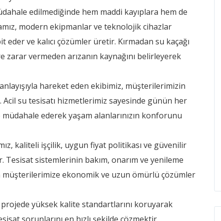
müdahale edilmediğinde hem maddi kayıplara hem de
mamız, modern ekipmanlar ve teknolojik cihazlar
it eder ve kalıcı çözümler üretir. Kırmadan su kaçağı
re zarar vermeden arızanın kaynağını belirleyerek
 anlayışıyla hareket eden ekibimiz, müşterilerimizin
. Acil su tesisatı hizmetlerimiz sayesinde günün her
e müdahale ederek yaşam alanlarınızın konforunu
kaliteli işçilik, uygun fiyat politikası ve güvenilir
ir. Tesisat sistemlerinin bakım, onarım ve yenileme
en müşterilerimize ekonomik ve uzun ömürlü çözümler
r projede yüksek kalite standartlarını koruyarak
isat sorunlarını en hızlı şekilde çözmektir.