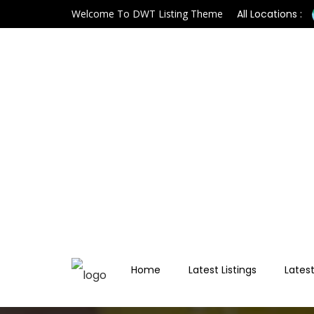
Welcome To DWT Listing Theme
All Locations :
Home
Latest Listings
Latest