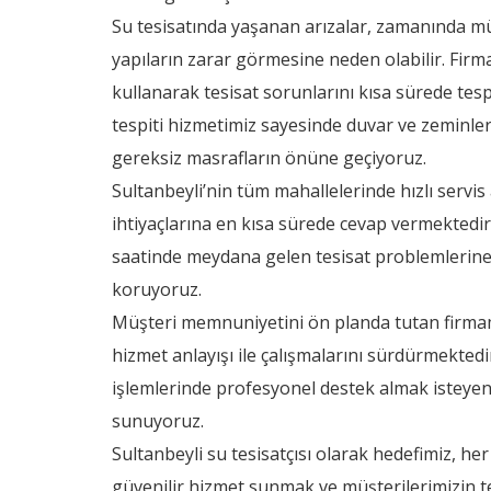
Su tesisatında yaşanan arızalar, zamanında 
yapıların zarar görmesine neden olabilir. Fir
kullanarak tesisat sorunlarını kısa sürede tesp
tespiti hizmetimiz sayesinde duvar ve zeminle
gereksiz masrafların önüne geçiyoruz.
Sultanbeyli’nin tüm mahallelerinde hızlı servis
ihtiyaçlarına en kısa sürede cevap vermektedir
saatinde meydana gelen tesisat problemlerin
koruyoruz.
Müşteri memnuniyetini ön planda tutan firmamız, 
hizmet anlayışı ile çalışmalarını sürdürmekted
işlemlerinde profesyonel destek almak istey
sunuyoruz.
Sultanbeyli su tesisatçısı olarak hedefimiz, he
güvenilir hizmet sunmak ve müşterilerimizin tes