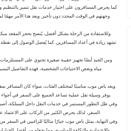
كما يحرص المسافرون على اختيار خدمات نقل تتميز بالتنظيم وا
وجهتهم في الوقت المحدد دون تأخير. ويعد هذا الأمر مهمًا
وللاستفادة من الرحلة بشكل أفضل، يُنصح بحجز المقعد مبكر
تشهد زيادة في أعداد المسافرين. كما يُفضل الوصول إلى نقطة ا
ومن الجيد أيضًا تجهيز حقيبة صغيرة تحتوي على المستلزمات 
مياه وبعض الاحتياجات الشخصية، فهذه التفاصيل البسيط
ويعد باص موب مناسبًا لمختلف الفئات، سواء كان المسافر بم
يوفر وسيلة نقل عملية تساعد الجميع على السفر في أجواء هادئة ومريحة دون الحاجة إلى استخدام أكثر من سيارة.
وفي ظل التطور المستمر في خدمات النقل داخل المملكة، أصبحت
السفر، لذلك يحرص الكثير من الركاب على الاعتماد على الخدمات التي توفر لهم تجربة مميزة طوال الطريق.
وفي النهاية، يمثل باص موب خيارًا مثاليًا للراغبين في السفر م
والاعتمادية والتكلفة المناسبة، مما يجعله من أفضل الخيار