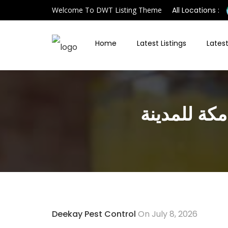
Welcome To DWT Listing Theme
All Locations :
Home
Latest Listings
Latest
كة للمدينة
Deekay Pest Control
On July 8, 2026