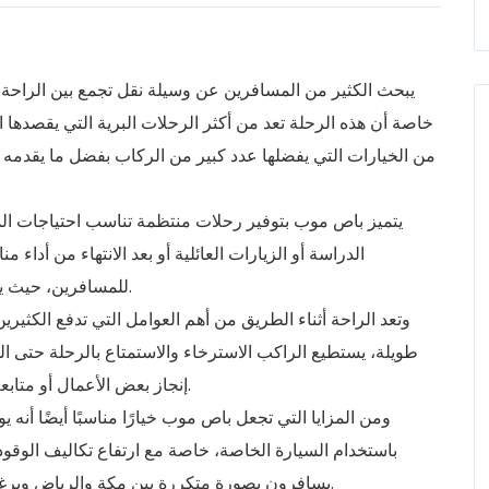
يبحث الكثير من المسافرين عن وسيلة نقل تجمع بين الراحة ،
خاصة أن هذه الرحلة تعد من أكثر الرحلات البرية التي يقصدها ا
من الخيارات التي يفضلها عدد كبير من الركاب بفضل ما يقدمه
يتميز
باص موب
بتوفير رحلات منتظمة تناسب احتياجات الم
الدراسة أو الزيارات العائلية أو بعد الانتهاء من أداء 
للمسافرين، حيث يمكنهم اختيار الموعد الذي يتناسب مع خططهم اليومية.
وتعد الراحة أثناء الطريق من أهم العوامل التي تدفع الكثيرين
طويلة، يستطيع الراكب الاسترخاء والاستمتاع بالرحلة حتى 
إنجاز بعض الأعمال أو متابعة الهاتف أو القراءة، مما يجعل الرحلة أكثر فائدة ومتعة.
ومن المزايا التي تجعل باص موب خيارًا مناسبًا أيضًا أنه
باستخدام السيارة الخاصة، خاصة مع ارتفاع تكاليف الوقود 
يسافرون بصورة متكررة بين مكة والرياض ويرغبون في وسيلة نقل اقتصادية ومريحة في الوقت نفسه.